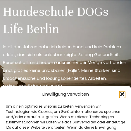
Hundeschule DOGs
Life Berlin
In all den Jahren habe ich keinen Hund und kein Problem
erlebt, das sich als unlösbar zeigte. Solang Gesundheit,
Bereitschaft und Liebe in ausreichender Menge vorhanden
sind, gibt es keine unlösbaren „Fälle“. Meine Stärken sind
Ursachensuche und lösungsorientiertes Arbeiten.
Meine Schwäche sind Hunde.
Einwilligung verwalten
Alles Gute für Dich und Deinen Hund
Um dir ein optimales Erlebnis zu bieten, verwenden wir
Technologien wie Cookies, um Geräteinformationen zu speichern
Jacqueline Runge
und/oder darauf zuzugreifen. Wenn du diesen Technologien
zustimmst, können wir Daten wie das Surfverhalten oder eindeutige
IDs auf dieser Website verarbeiten. Wenn du deine Einwilligung