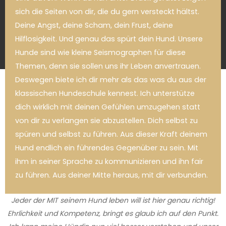
Hund wartet auf dich.
sich die Seiten von dir, die du gern versteckt hältst.
Deine Angst, deine Scham, dein Frust, deine
KONTAKTIERE MICH HIER.
Hilflosigkeit. Und genau das spürt dein Hund. Unsere
Hunde sind wie kleine Seismographen für diese
Themen, denn sie sollen uns ihr Leben anvertrauen.
Deswegen biete ich dir mehr als das was du aus der
Erfahrungsberichte von
klassischen Hundeschule kennest. Ich unterstütze
Kundinnen meiner
dich wirklich mit deinen Gefühlen umzugehen statt
von dir zu verlangen sie abzustellen. Dich selbst zu
Hundeschule DOGs life
spüren und selbst zu führen. Aus dieser Kraft deinem
Hund endlich ein führendes Gegenüber zu sein. Mit
Berlin
ihm in seiner Sprache zu kommunizieren und ihn fair
zu führen. Aus deiner Mitte heraus, mit dir verbunden.
Jeder der MIT seinem Hund leben will ist hier genau richtig!
Ehrlichkeit und Kompetenz, bringt es glaub ich auf den Punkt.