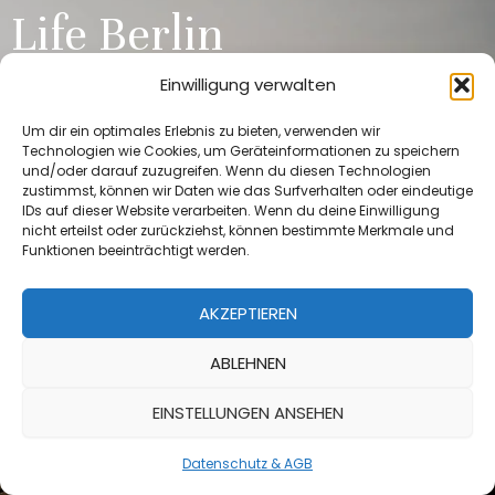
Life Berlin
Einwilligung verwalten
In all den Jahren habe ich keinen Hund und kein Problem
erlebt, das sich als unlösbar zeigte. Solang Gesundheit,
Um dir ein optimales Erlebnis zu bieten, verwenden wir
Technologien wie Cookies, um Geräteinformationen zu speichern
Bereitschaft und Liebe in ausreichender Menge vorhanden
und/oder darauf zuzugreifen. Wenn du diesen Technologien
sind, gibt es keine unlösbaren „Fälle“. Meine Stärken sind
zustimmst, können wir Daten wie das Surfverhalten oder eindeutige
IDs auf dieser Website verarbeiten. Wenn du deine Einwilligung
Ursachensuche und lösungsorientiertes Arbeiten.
nicht erteilst oder zurückziehst, können bestimmte Merkmale und
Meine Schwäche sind Hunde.
Funktionen beeinträchtigt werden.
Alles Gute für Dich und Deinen Hund
AKZEPTIEREN
ABLEHNEN
Jacqueline Runge
EINSTELLUNGEN ANSEHEN
Hast Du Fragen, schreib mir oder ruf mich an!
Datenschutz & AGB