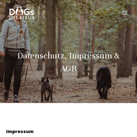
Zum
MAI
Inhalt
MEN
springen
Datenschutz, Impressum &
AGB
Impressum